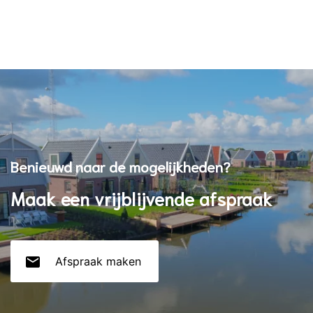
Benieuwd naar de mogelijkheden?
Maak een vrijblijvende afspraak
mail
Afspraak maken