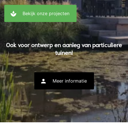
spa
Bekijk onze projecten
Ook voor ontwerp en aanleg van particuliere
tuinen!
person
Meer informatie