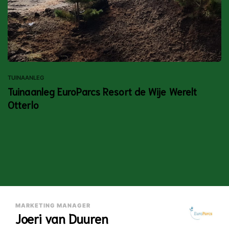
TUINAANLEG
Tuinaanleg EuroParcs Resort de Wije Werelt
Otterlo
MARKETING MANAGER
Joeri van Duuren