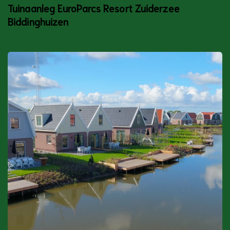
Tuinaanleg EuroParcs Resort Zuiderzee
Biddinghuizen