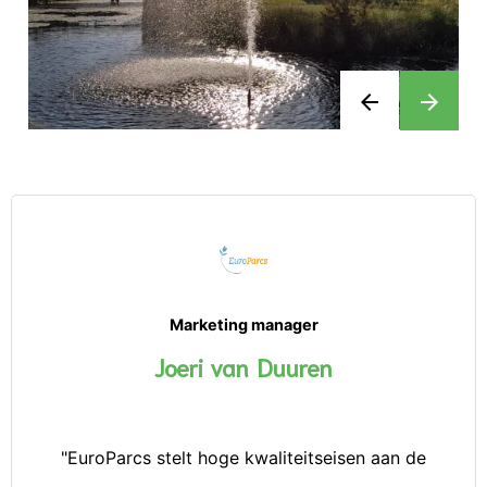
arrow_back
arrow_forward
Marketing manager
Joeri van Duuren
"EuroParcs stelt hoge kwaliteitseisen aan de