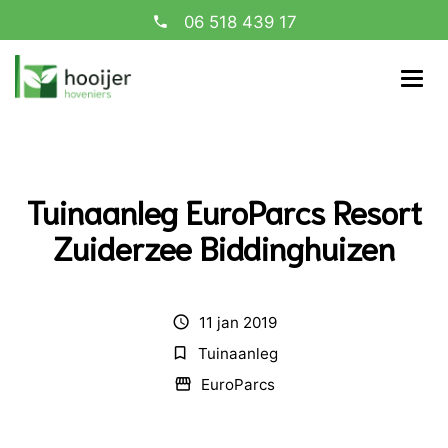
06 518 439 17
Tuinaanleg EuroParcs Resort
Zuiderzee Biddinghuizen
11 jan 2019
schedule
Tuinaanleg
bookmark_border
EuroParcs
storefront